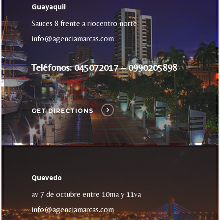
Guayaquil
Sauces 8 frente a riocentro norte
info@agenciamarcas.com
Teléfonos: 045072017 – 0990205898
GET DIRECTIONS
Quevedo
av 7 de octubre entre 10ma y 11va
info@agenciamarcas.com