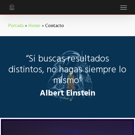
Menu
Skip
to
main
Portada
»
Home
»
Contacto
content
“Si buscas resultados
distintos, no hagas siempre lo
mismo”
Albert Einstein