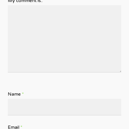
My comment is..
Name
*
Email
*