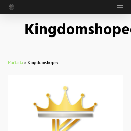
Menu
Skip
to
Kingdomshope
main
content
Portada
»
Kingdomshopec